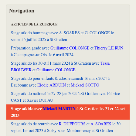
Navigation
ARTICLES DE LA RUBRIQUE
Stage aïkido hommage avec A. SOARES et G. COLONGE le
samedi 5 juillet 2025 à St Gratien
Préparation grade avec
Guillaume COLONGE
et
Thierry LE RUN
à Champagne sur Oise le 6 avril 2024
Stage aïkido les 30 et 31 mars 2024 à St Gratien avec
Tessa
BROUWER
et
Guillaume COLONGE
Stage aïkido pour enfants & ados le samedi 16 mars 2024 à
Eaubonne avec
Elodie ARDUIN
et
Mickaël SOTTO
Stage aïkido national le 27-28 jan 2024 à St Gratien avec Fabrice
CAST et Xavier DUFAU
Stage aïkido avec
Mickaël MARTIN
à St Gratien les 21 et 22 oct
2023
Stage aïkido de rentrée avec
R. DUFFOURS
et
A. SOARES
le 30
sept et 1er oct 2023 à Soisy-sous-Montmorency et St Gratien