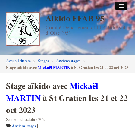
Aikido FFAB 95
Accueil
Comité Départemental FFAB du Val
Les dojos
d’Oise (95)
Stages
Les enseignants
Accueil du site
>
Stages
>
Anciens stages
>
FFAB95
Stage aïkido avec
Mickaël MARTIN
à St Gratien les 21 et 22 oct 2023
Aïkido seniors
Stage aïkido avec
Mickaël
Aïkido enfants & ados
MARTIN
à St Gratien les 21 et 22
Inscription DAN en ligne
oct 2023
Passage de grades DAN
Samedi 21 octobre 2023
Anciens stages
|
Photos