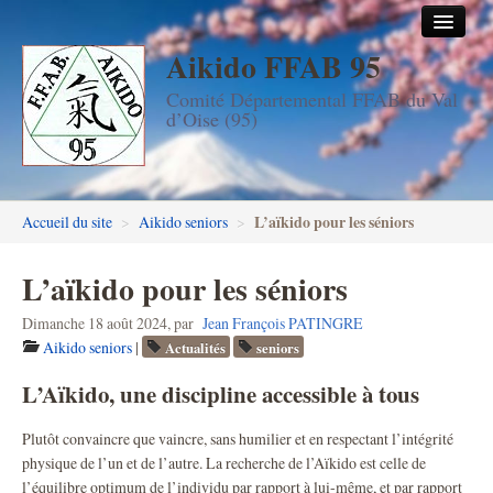
Aikido FFAB 95
Accueil
Comité Départemental FFAB du Val
Les dojos
d’Oise (95)
Stages
Les enseignants
L’aïkido pour les séniors
Accueil du site
>
Aikido seniors
>
FFAB95
L’aïkido pour les séniors
Aïkido seniors
Dimanche 18 août 2024
,
par
Jean François PATINGRE
Aïkido enfants & ados
Aikido seniors
|
Actualités
seniors
Inscription DAN en ligne
L’Aïkido, une discipline accessible à tous
Passage de grades DAN
Plutôt convaincre que vaincre, sans humilier et en respectant l’intégrité
physique de l’un et de l’autre. La recherche de l’Aïkido est celle de
Photos
l’équilibre optimum de l’individu par rapport à lui-même, et par rapport