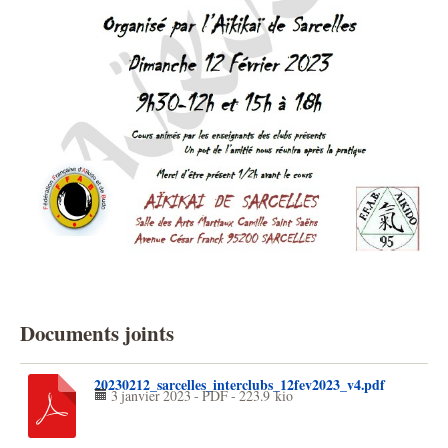
Documents joints
20230212_sarcelles_interclubs_12fev2023_v4.pdf
3 janvier 2023
-
PDF
-
223.9 kio