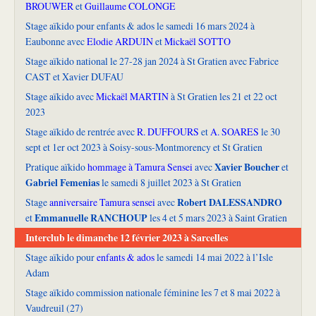
BROUWER
et
Guillaume COLONGE
Stage aïkido pour enfants & ados le samedi 16 mars 2024 à
Eaubonne avec
Elodie ARDUIN
et
Mickaël SOTTO
Stage aïkido national le 27-28 jan 2024 à St Gratien avec Fabrice
CAST et Xavier DUFAU
Stage aïkido avec
Mickaël MARTIN
à St Gratien les 21 et 22 oct
2023
Stage aïkido de rentrée avec
R. DUFFOURS
et
A. SOARES
le 30
sept et 1er oct 2023 à Soisy-sous-Montmorency et St Gratien
Xavier Boucher
Pratique aïkido
hommage à Tamura Sensei
avec
et
Gabriel Femenias
le samedi 8 juillet 2023 à St Gratien
Robert DALESSANDRO
Stage
anniversaire Tamura sensei
avec
Emmanuelle RANCHOUP
et
les 4 et 5 mars 2023 à Saint Gratien
Interclub le dimanche 12 février 2023 à Sarcelles
Stage aïkido pour
enfants & ados
le samedi 14 mai 2022 à l’Isle
Adam
Stage aïkido commission nationale féminine les 7 et 8 mai 2022 à
Vaudreuil (27)