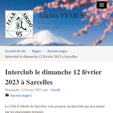
Aikido FFAB 95
Accueil
Comité Départemental FFAB du Val
Les dojos
d’Oise (95)
Stages
Les enseignants
Accueil du site
>
Stages
>
Anciens stages
>
FFAB95
Interclub le dimanche 12 février 2023 à Sarcelles
Aïkido seniors
Interclub le dimanche 12 février
Aïkido enfants & ados
2023 à Sarcelles
Inscription DAN en ligne
Dimanche 12 février 2023
,
par
AlainR
Anciens stages
|
Passage de grades DAN
Le Club d’Aikido de Sarcelles vous propose un interclub qui sera animé
Photos
par les enseignants présents.