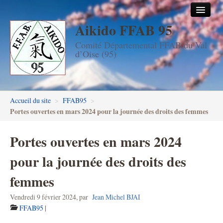
Aikido FFAB 95
Accueil
Comité Départemental FFAB du Val
Les dojos
d’Oise (95)
Stages
Les enseignants
Accueil du site
>
FFAB95
>
FFAB95
Portes ouvertes en mars 2024 pour la journée des droits des femmes
Aïkido seniors
Portes ouvertes en mars 2024
Aïkido enfants & ados
pour la journée des droits des
Inscription DAN en ligne
femmes
Passage de grades DAN
Vendredi 9 février 2024
,
par
Jean Michel BJAI
FFAB95
|
Photos