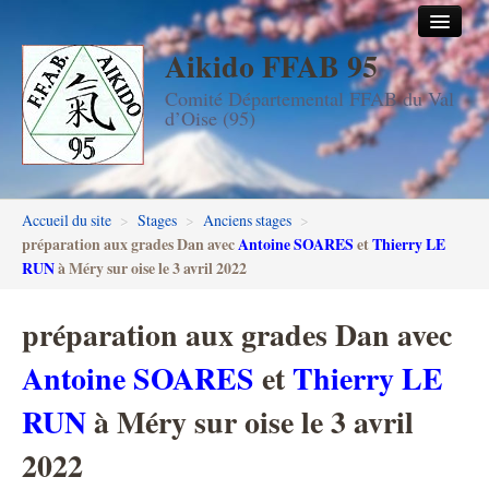
Aikido FFAB 95
Accueil
Comité Départemental FFAB du Val
Les dojos
d’Oise (95)
Stages
Les enseignants
Accueil du site
>
Stages
>
Anciens stages
>
FFAB95
préparation aux grades Dan avec
Antoine SOARES
et
Thierry LE
RUN
à Méry sur oise le 3 avril 2022
Aïkido seniors
préparation aux grades Dan avec
Aïkido enfants & ados
Antoine SOARES
et
Thierry LE
Inscription DAN en ligne
RUN
à Méry sur oise le 3 avril
Passage de grades DAN
2022
Photos