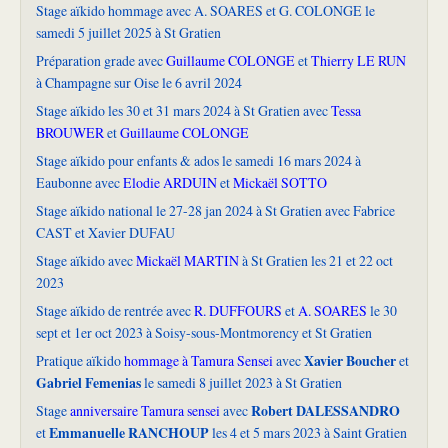
Stage aïkido hommage avec A. SOARES et G. COLONGE le
samedi 5 juillet 2025 à St Gratien
Préparation grade avec
Guillaume COLONGE
et
Thierry LE RUN
à Champagne sur Oise le 6 avril 2024
Stage aïkido les 30 et 31 mars 2024 à St Gratien avec
Tessa
BROUWER
et
Guillaume COLONGE
Stage aïkido pour enfants & ados le samedi 16 mars 2024 à
Eaubonne avec
Elodie ARDUIN
et
Mickaël SOTTO
Stage aïkido national le 27-28 jan 2024 à St Gratien avec Fabrice
CAST et Xavier DUFAU
Stage aïkido avec
Mickaël MARTIN
à St Gratien les 21 et 22 oct
2023
Stage aïkido de rentrée avec
R. DUFFOURS
et
A. SOARES
le 30
sept et 1er oct 2023 à Soisy-sous-Montmorency et St Gratien
Xavier Boucher
Pratique aïkido
hommage à Tamura Sensei
avec
et
Gabriel Femenias
le samedi 8 juillet 2023 à St Gratien
Robert DALESSANDRO
Stage
anniversaire Tamura sensei
avec
Emmanuelle RANCHOUP
et
les 4 et 5 mars 2023 à Saint Gratien