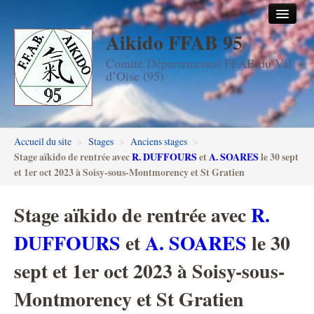
Aikido FFAB 95
Accueil
Comité Départemental FFAB du Val
Les dojos
d’Oise (95)
Stages
Les enseignants
Accueil du site
>
Stages
>
Anciens stages
>
FFAB95
Stage aïkido de rentrée avec
R. DUFFOURS
et
A. SOARES
le 30 sept
et 1er oct 2023 à Soisy-sous-Montmorency et St Gratien
Aïkido seniors
Stage aïkido de rentrée avec
R.
Aïkido enfants & ados
DUFFOURS
et
A. SOARES
le 30
Inscription DAN en ligne
sept et 1er oct 2023 à Soisy-sous-
Passage de grades DAN
Montmorency et St Gratien
Photos