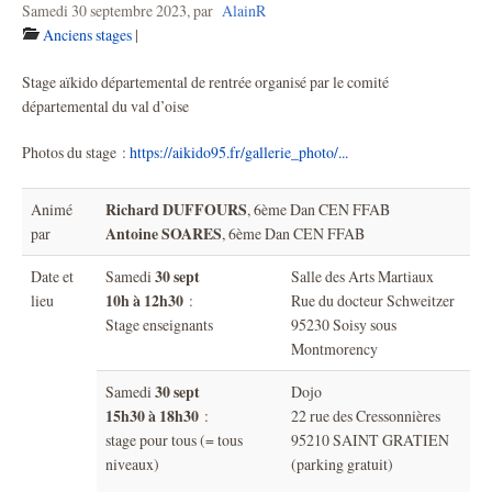
Samedi 30 septembre 2023
,
par
AlainR
Anciens stages
|
Stage aïkido départemental de rentrée organisé par le comité
départemental du val d’oise
Photos du stage :
https://aikido95.fr/gallerie_photo/...
Richard DUFFOURS
Animé
, 6ème Dan CEN FFAB
Antoine SOARES
par
, 6ème Dan CEN FFAB
30 sept
Date et
Samedi
Salle des Arts Martiaux
10h à 12h30
lieu
:
Rue du docteur Schweitzer
Stage enseignants
95230 Soisy sous
Montmorency
30 sept
Samedi
Dojo
15h30 à 18h30
:
22 rue des Cressonnières
stage pour tous (= tous
95210 SAINT GRATIEN
niveaux)
(parking gratuit)