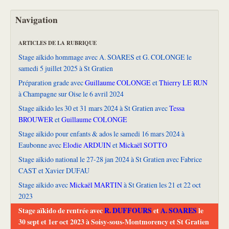
Navigation
ARTICLES DE LA RUBRIQUE
Stage aïkido hommage avec A. SOARES et G. COLONGE le
samedi 5 juillet 2025 à St Gratien
Préparation grade avec
Guillaume COLONGE
et
Thierry LE RUN
à Champagne sur Oise le 6 avril 2024
Stage aïkido les 30 et 31 mars 2024 à St Gratien avec
Tessa
BROUWER
et
Guillaume COLONGE
Stage aïkido pour enfants & ados le samedi 16 mars 2024 à
Eaubonne avec
Elodie ARDUIN
et
Mickaël SOTTO
Stage aïkido national le 27-28 jan 2024 à St Gratien avec Fabrice
CAST et Xavier DUFAU
Stage aïkido avec
Mickaël MARTIN
à St Gratien les 21 et 22 oct
2023
Stage aïkido de rentrée avec
R. DUFFOURS
et
A. SOARES
le
30 sept et 1er oct 2023 à Soisy-sous-Montmorency et St Gratien