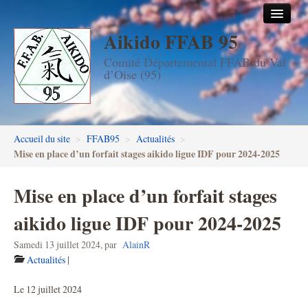
Aikido FFAB 95
Accueil
Comité Départemental FFAB du Val
Les dojos
d’Oise (95)
Stages
Les enseignants
Accueil du site
>
FFAB95
>
Actualités
>
FFAB95
Mise en place d’un forfait stages aikido ligue IDF pour 2024-2025
Aïkido seniors
Mise en place d’un forfait stages
Aïkido enfants & ados
aikido ligue IDF pour 2024-2025
Inscription DAN en ligne
Samedi 13 juillet 2024
,
par
AlainR
Actualités
|
Passage de grades DAN
Le 12 juillet 2024
Photos