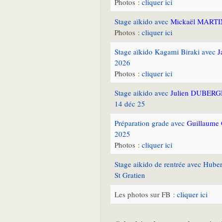
Photos :
cliquer ici
Stage aïkido avec
Mickaël MARTI
Photos :
cliquer ici
Stage aïkido Kagami Biraki avec
J
2026
Photos :
cliquer ici
Stage aikido avec
Julien DUBER
14 déc 25
Préparation grade avec
Guillaum
2025
Photos :
cliquer ici
Stage aikido de rentrée avec Hub
St Gratien
Les photos sur FB :
cliquer ici