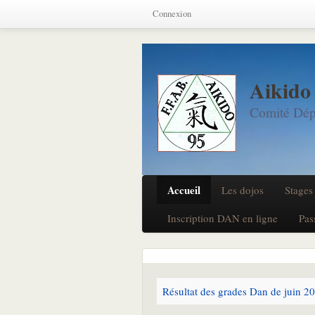
Connexion
Aikido
Comité Dép
Accueil
Les dojos
Stages
Inscription DAN en ligne
Pas
Résultat des grades Dan de juin 2