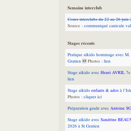
Semaine interclub
Cours interclubs du 22 au 26 juin
Source :
communiqué canicule val
Stages récents
Pratique aïkido hommage avec M.
Gratien
🆕 Photos :
lien
Stage aïkido avec
Henri AVRIL
7e 
lien
Stage aïkido
enfants & ados
à l’Is
Photos :
cliquer ici
Préparation grade avec
Antoine S
Stage aïkido avec
Sandrine BEA
2026 à St Gratien