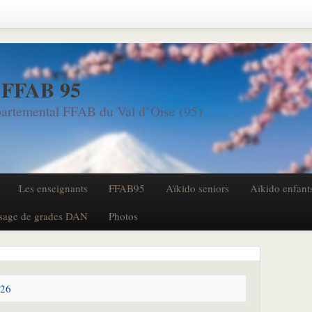
 FFAB 95
artemental FFAB du Val d’Oise (95)
Les enseignants
FFAB95
Aïkido seniors
Aïkido enfant
sage de grades DAN
Photos
026