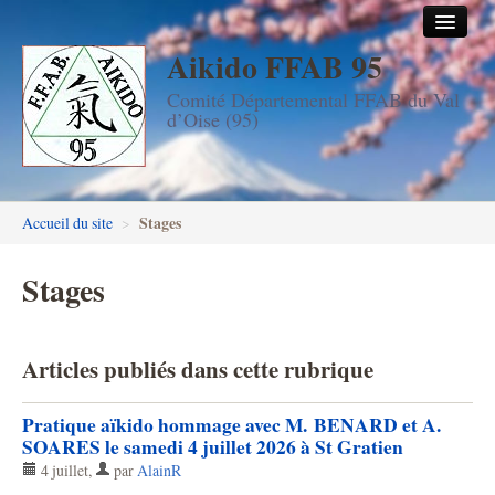
Aikido FFAB 95
Accueil
Comité Départemental FFAB du Val
Les dojos
d’Oise (95)
Stages
Les enseignants
Stages
Accueil du site
>
FFAB95
Stages
Aïkido seniors
Aïkido enfants & ados
Articles publiés dans cette rubrique
Inscription DAN en ligne
Pratique aïkido hommage avec M. BENARD et A.
Passage de grades DAN
SOARES le samedi 4 juillet 2026 à St Gratien
4 juillet
,
par
AlainR
Photos