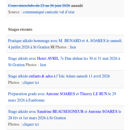
annulé
Cours interclubs du 22 au 26 juin 2026
Source :
communiqué canicule val d’oise
Stages récents
Pratique aïkido hommage avec M. BENARD et A. SOARES le samedi
4 juillet 2026 à St Gratien
🆕 Photos :
lien
Stage aïkido avec
Henri AVRIL
7e Dan shihan les 30 et 31 mai 2026 à
St Gratien
Photos :
lien
Stage aïkido
enfants & ados
à l’Isle Adam samedi 11 avril 2026
Photos :
cliquer ici
Préparation grade avec
Antoine SOARES
et
Thierry LE RUN
le 29
mars 2026 à Eaubonne
Stage aïkido avec
Sandrine BEAUSEIGNEUR
et
Antoine SOARES
le
28 fév et 1er mars 2026 à St Gratien
Photos :
cliquer ici