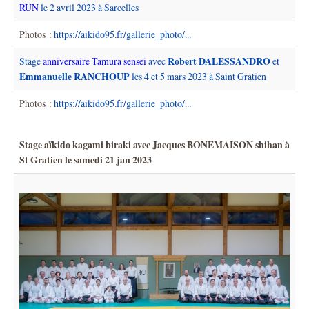
RUN
le 2 avril 2023 à Sarcelles
Photos :
https://aikido95.fr/gallerie_photo/...
Robert DALESSANDRO
Stage
anniversaire Tamura sensei
avec
et
Emmanuelle RANCHOUP
les 4 et 5 mars 2023 à Saint Gratien
Photos :
https://aikido95.fr/gallerie_photo/...
Stage aïkido kagami biraki avec Jacques BONEMAISON shihan à
St Gratien le samedi 21 jan 2023