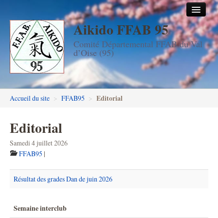
Aikido FFAB 95
Accueil
Comité Départemental FFAB du Val
Les dojos
d’Oise (95)
Stages
Les enseignants
Editorial
Accueil du site
>
FFAB95
>
FFAB95
Editorial
Aïkido seniors
Samedi 4 juillet 2026
Aïkido enfants & ados
FFAB95
|
Inscription DAN en ligne
Résultat des grades Dan de juin 2026
Passage de grades DAN
Semaine interclub
Photos