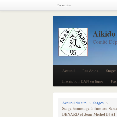
Connexion
Aikido
Comité Dép
Accueil
Les dojos
Stages
Inscription DAN en ligne
Pas
Accueil du site
>
Stages
>
Stage hommage à Tamura Sensei 
BENARD et Jean-Michel BJAI