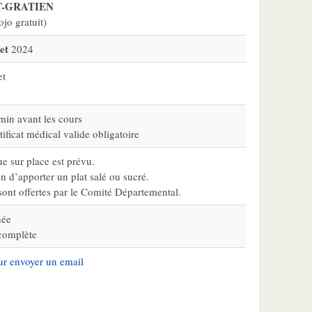
T-GRATIEN
jo gratuit)
et
2024
et
min avant les cours
tificat médical valide obligatoire
e sur place est prévu.
n d’apporter un plat salé ou sucré.
sont offertes par le Comité Départemental.
née
complète
our envoyer un email