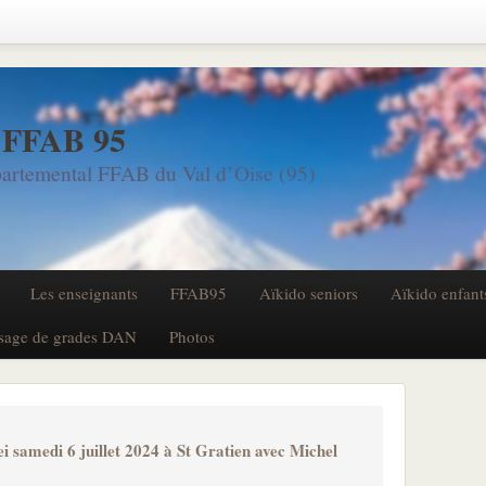
 FFAB 95
artemental FFAB du Val d’Oise (95)
Les enseignants
FFAB95
Aïkido seniors
Aïkido enfant
sage de grades DAN
Photos
samedi 6 juillet 2024 à St Gratien avec Michel