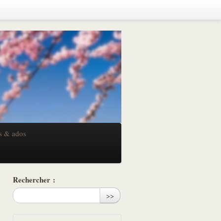
s & ados
Rechercher :
>>