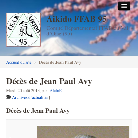
Aikido FFAB 95
Accueil
Comité Départemental FFAB du Val
Les dojos
d’Oise (95)
Stages
Les enseignants
Décès de Jean Paul Avy
Accueil du site
>
FFAB95
Décès de Jean Paul Avy
Aïkido seniors
Mardi 20 août 2013
,
par
AlainR
Aïkido enfants & ados
Archives d’actualités
|
Inscription DAN en ligne
Décès de Jean Paul Avy
Passage de grades DAN
Photos