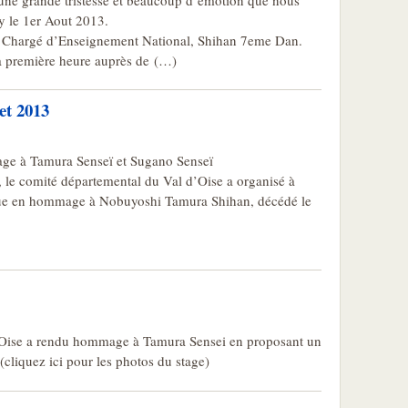
une grande tristesse et beaucoup d’émotion que nous
y le 1er Aout 2013.
AB, Chargé d’Enseignement National, Shihan 7eme Dan.
a première heure auprès de (…)
et 2013
age à Tamura Senseï et Sugano Senseï
, le comité départemental du Val d’Oise a organisé à
ique en hommage à Nobuyoshi Tamura Shihan, décédé le
Oise a rendu hommage à Tamura Sensei en proposant un
(cliquez ici pour les photos du stage)