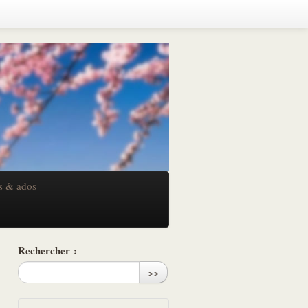
s & ados
Rechercher :
>>