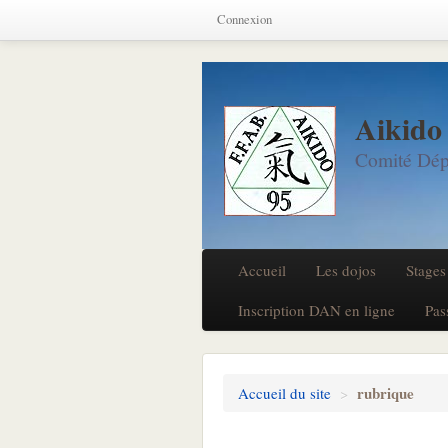
Connexion
Aikido
Comité Dép
Accueil
Les dojos
Stages
Inscription DAN en ligne
Pas
rubrique
Accueil du site
>