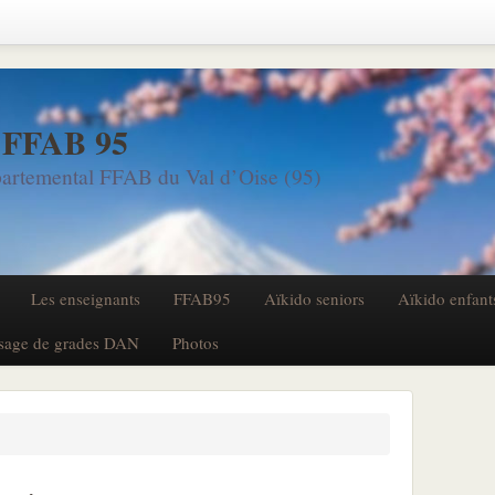
 FFAB 95
artemental FFAB du Val d’Oise (95)
Les enseignants
FFAB95
Aïkido seniors
Aïkido enfant
sage de grades DAN
Photos