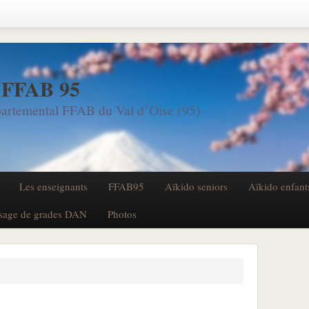
 FFAB 95
artemental FFAB du Val d’Oise (95)
Les enseignants
FFAB95
Aïkido seniors
Aïkido enfant
sage de grades DAN
Photos