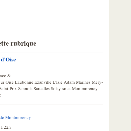
ette rubrique
 d’Oise
ance &
sur Oise Eaubonne Ezanville L’Isle Adam Marines Méry-
Saint-Prix Sannois Sarcelles Soisy-sous-Montmorency
:
b de Montmorency
 à 22h