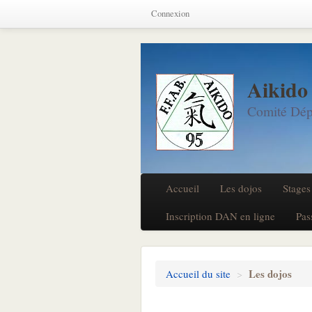
Connexion
Aikido
Comité Dép
Accueil
Les dojos
Stages
Inscription DAN en ligne
Pas
Les dojos
Accueil du site
>