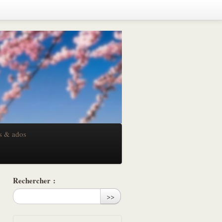
s & ados
Rechercher :
>>