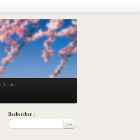
s & ados
Rechercher :
>>