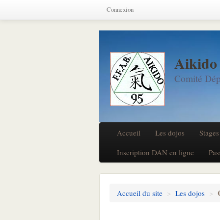
Connexion
Aikido
Comité Dép
Accueil
Les dojos
Stages
Inscription DAN en ligne
Pas
Accueil du site
>
Les dojos
>