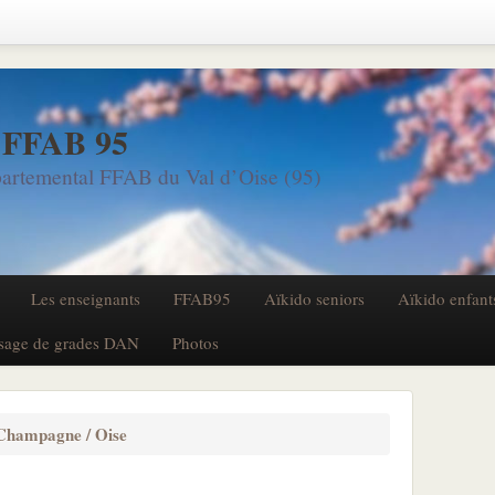
 FFAB 95
artemental FFAB du Val d’Oise (95)
Les enseignants
FFAB95
Aïkido seniors
Aïkido enfant
sage de grades DAN
Photos
Champagne / Oise