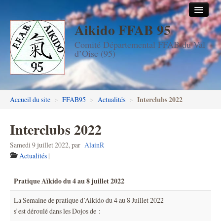
Aikido FFAB 95
Accueil
Comité Départemental FFAB du Val
Les dojos
d’Oise (95)
Stages
Les enseignants
Interclubs 2022
Accueil du site
>
FFAB95
>
Actualités
>
FFAB95
Interclubs 2022
Aïkido seniors
Samedi 9 juillet 2022
,
par
AlainR
Aïkido enfants & ados
Actualités
|
Inscription DAN en ligne
Pratique Aïkido du 4 au 8 juillet 2022
Passage de grades DAN
La Semaine de pratique d’Aikido du 4 au 8 Juillet 2022
s’est déroulé dans les Dojos de :
Photos