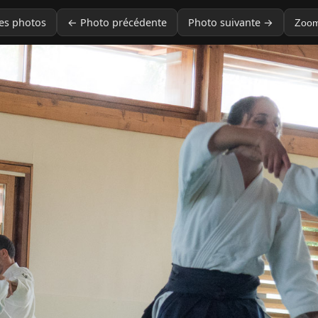
des photos
← Photo précédente
Photo suivante →
Zoom