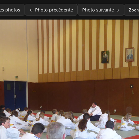
des photos
← Photo précédente
Photo suivante →
Zoom