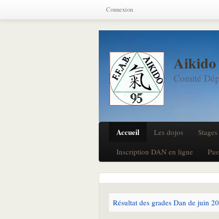
Connexion
Aikido
Comité Dép
Accueil
Les dojos
Stages
Inscription DAN en ligne
Pas
Résultat des grades Dan de juin 2