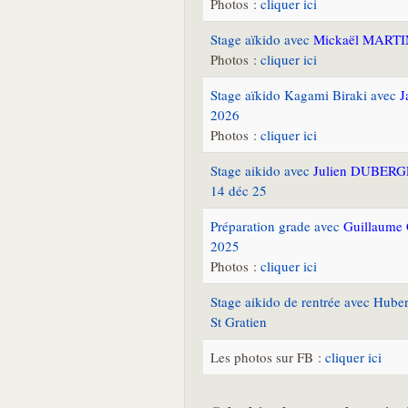
Photos :
cliquer ici
Stage aïkido avec
Mickaël MARTI
Photos :
cliquer ici
Stage aïkido Kagami Biraki avec
J
2026
Photos :
cliquer ici
Stage aikido avec
Julien DUBER
14 déc 25
Préparation grade avec
Guillaum
2025
Photos :
cliquer ici
Stage aikido de rentrée avec Hub
St Gratien
Les photos sur FB :
cliquer ici