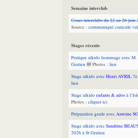
Semaine interclub
Cours interclubs du 22 au 26 juin
Source :
communiqué canicule val
Stages récents
Pratique aïkido hommage avec M.
Gratien
🆕 Photos :
lien
Stage aïkido avec
Henri AVRIL
7e 
lien
Stage aïkido
enfants & ados
à l’Is
Photos :
cliquer ici
Préparation grade avec
Antoine S
Stage aïkido avec
Sandrine BEA
2026 à St Gratien