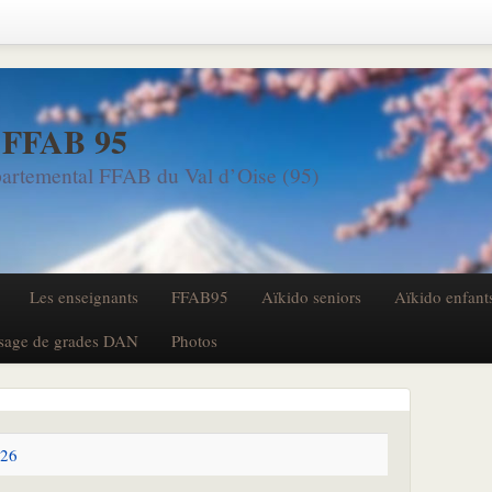
 FFAB 95
artemental FFAB du Val d’Oise (95)
Les enseignants
FFAB95
Aïkido seniors
Aïkido enfant
sage de grades DAN
Photos
026