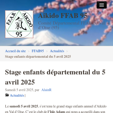
Aikido FFAB 95
Accueil
Comité Départemental FFAB du Val
Les dojos
d’Oise (95)
Stages
Les enseignants
Accueil du site
>
FFAB95
>
Actualités
>
FFAB95
Stage enfants départemental du 5 avril 2025
Aïkido seniors
Stage enfants départemental du 5
Aïkido enfants & ados
avril 2025
Inscription DAN en ligne
Samedi 5 avril 2025
,
par
AlainR
Actualités
|
Passage de grades DAN
samedi 5 avril 2025
Le
, s’est tenu le grand stage enfants annuel d’Aikido
Photos
l’Isle Adam
en Val d’Oise. C’est le club de
qui nous a accueilli dans son