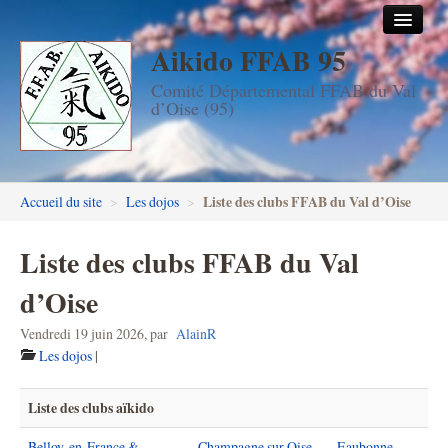
Aikido FFAB 95
Accueil
Comité Départemental FFAB du Val
Les dojos
d’Oise (95)
Stages
Les enseignants
Liste des clubs FFAB du Val d’Oise
Accueil du site
>
Les dojos
>
FFAB95
Liste des clubs FFAB du Val
Aïkido seniors
d’Oise
Aïkido enfants & ados
Vendredi 19 juin 2026
,
par
AlainR
Inscription DAN en ligne
Les dojos
|
Passage de grades DAN
Liste des clubs aïkido
Photos
Belloy-en-France &
Champagne sur Oise
Eaubonne