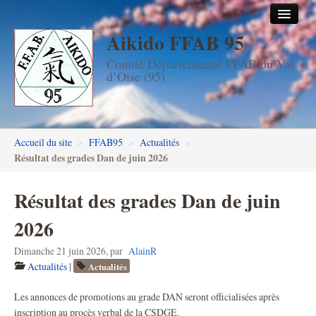
Aikido FFAB 95
Accueil
Comité Départemental FFAB du Val
Les dojos
d’Oise (95)
Stages
Les enseignants
Accueil du site
>
FFAB95
>
Actualités
>
FFAB95
Résultat des grades Dan de juin 2026
Aïkido seniors
Résultat des grades Dan de juin
Aïkido enfants & ados
2026
Inscription DAN en ligne
Dimanche 21 juin 2026
,
par
AlainR
Actualités
|
Actualités
Passage de grades DAN
Les annonces de promotions au grade DAN seront officialisées après
Photos
inscription au procès verbal de la CSDGE.