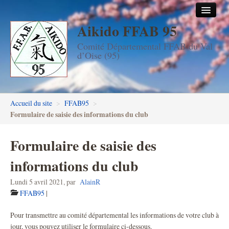
Aikido FFAB 95
Accueil
Comité Départemental FFAB du Val
Les dojos
d’Oise (95)
Stages
Les enseignants
Accueil du site
>
FFAB95
>
FFAB95
Formulaire de saisie des informations du club
Aïkido seniors
Formulaire de saisie des
Aïkido enfants & ados
informations du club
Inscription DAN en ligne
Lundi 5 avril 2021
,
par
AlainR
FFAB95
|
Passage de grades DAN
Pour transmettre au comité départemental les informations de votre club à
Photos
jour, vous pouvez utiliser le formulaire ci-dessous.