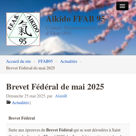
Aikido FFAB 95
Accueil
Comité Départemental FFAB du Val
Les dojos
d’Oise (95)
Stages
Les enseignants
Accueil du site
>
FFAB95
>
Actualités
>
FFAB95
Brevet Fédéral de mai 2025
Aïkido seniors
Brevet Fédéral de mai 2025
Aïkido enfants & ados
Dimanche 25 mai 2025
,
par
AlainR
Actualités
|
Inscription DAN en ligne
Brevet Fédéral
Passage de grades DAN
Brevet Fédéral
Suite aux épreuves du
qui se sont déroulées à Saint
Photos