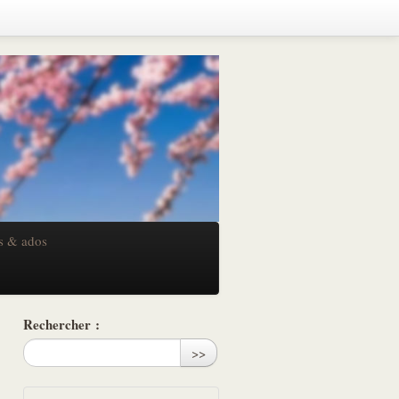
s & ados
Rechercher :
>>