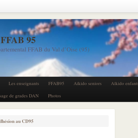
 FFAB 95
artemental FFAB du Val d’Oise (95)
Les enseignants
FFAB95
Aïkido seniors
Aïkido enfant
sage de grades DAN
Photos
dhésion au CD95