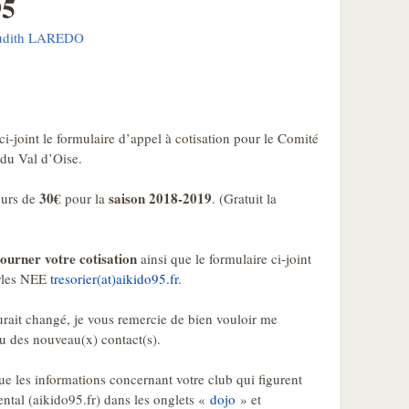
95
udith LAREDO
ci-joint le formulaire d’appel à cotisation pour le Comité
du Val d’Oise.
30€
saison 2018-2019
ours de
pour la
. (Gratuit la
tourner votre cotisation
ainsi que le formulaire ci-joint
arles NEE
tresorier(at)aikido95.fr
.
urait changé, je vous remercie de bien vouloir me
 des nouveau(x) contact(s).
que les informations concernant votre club qui figurent
ntal (aikido95.fr) dans les onglets «
dojo
» et