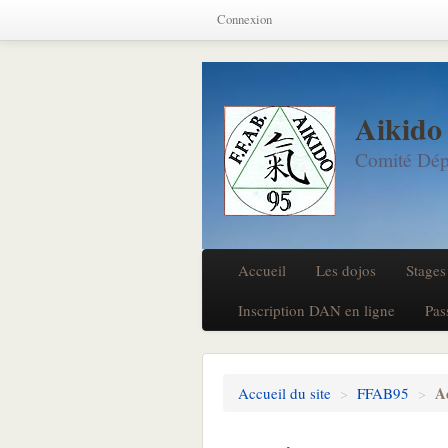
Connexion
Aikido
Comité Dép
Accueil
Les dojos
Stages
Inscription DAN en ligne
Pas
A
Accueil du site
>
FFAB95
>